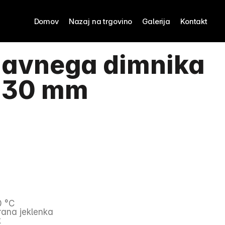
Domov
Nazaj na trgovino
Galerija
Kontakt
javnega dimnika 
 130 mm
0 °C
irana jeklenka
k