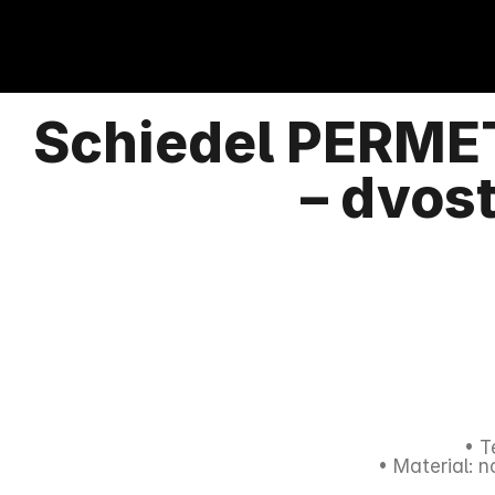
Schiedel PERMET
– dvos
• T
• Material: n