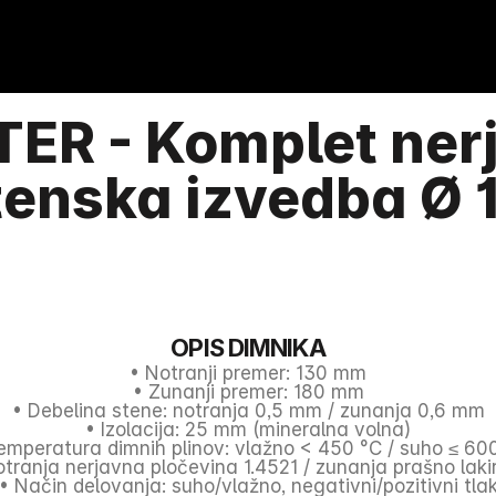
ER - Komplet ner
tenska izvedba Ø
OPIS DIMNIKA
• Notranji premer: 130 mm
• Zunanji premer: 180 mm
• Debelina stene: notranja 0,5 mm / zunanja 0,6 mm
• Izolacija: 25 mm (mineralna volna)
emperatura dimnih plinov: vlažno < 450 °C / suho ≤ 60
otranja nerjavna pločevina 1.4521 / zunanja prašno lak
• Način delovanja: suho/vlažno, negativni/pozitivni tla