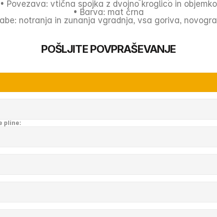
• Povezava: vtična spojka z dvojno kroglico in objemko
• Barva: mat črna
abe: notranja in zunanja vgradnja, vsa goriva, novogra
POŠLJITE POVPRAŠEVANJE
e pline: