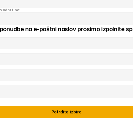
o odprtino:
 ponudbe na e-poštni naslov prosimo izpolnite sp
Potrdite izbiro
Domov