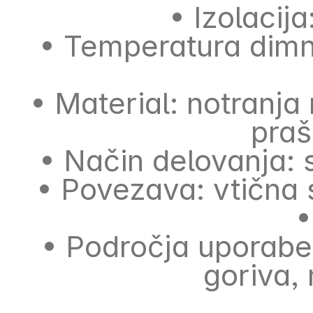
• Izolacij
• Temperatura dimni
• Material: notranja
praš
• Način delovanja: s
• Povezava: vtična 
•
• Področja uporabe:
goriva,