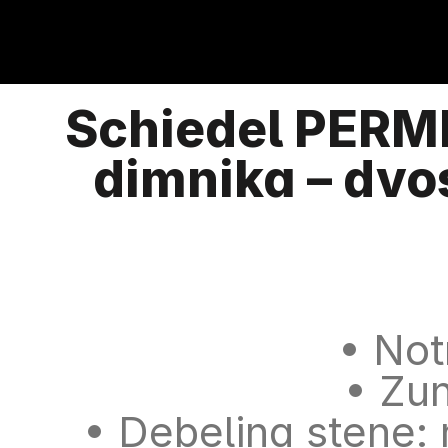
Schiedel PERME
dimnika – dv
• Not
• Zu
• Debelina stene: