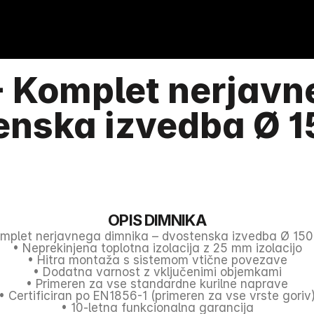
- Komplet nerjavne
enska izvedba Ø 
OPIS DIMNIKA
omplet nerjavnega dimnika – dvostenska izvedba Ø 15
• Neprekinjena toplotna izolacija z 25 mm izolacijo
• Hitra montaža s sistemom vtične povezave
• Dodatna varnost z vključenimi objemkami
• Primeren za vse standardne kurilne naprave
• Certificiran po EN1856-1 (primeren za vse vrste goriv
• 10-letna funkcionalna garancija