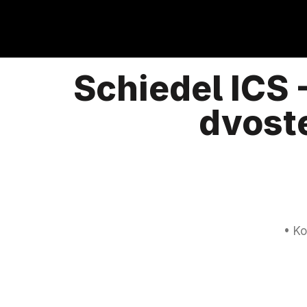
Schiedel ICS 
dvost
• K