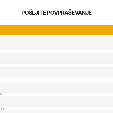
POŠLJITE POVPRAŠEVANJE
k:
ček: