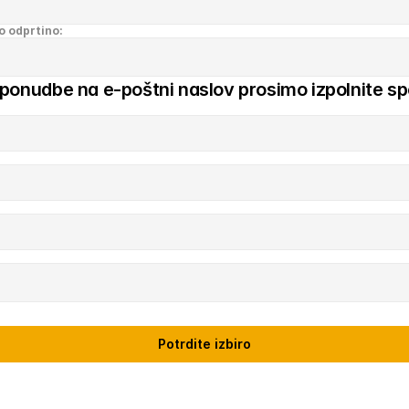
o odprtino:
 ponudbe na e-poštni naslov prosimo izpolnite sp
Potrdite izbiro
Domov