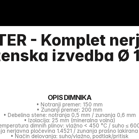
ER - Komplet ner
tenska izvedba Ø
OPIS DIMNIKA
• Notranji premer: 150 mm
• Zunanji premer: 200 mm
• Debelina stene: notranja 0,5 mm / zunanja 0,6 mm
• Izolacija: 25 mm (mineralna volna)
emperatura dimnih plinov: vlažno < 450 °C / suho ≤ 60
nja nerjavna pločevina 1.4521 / zunanja prašno lakirana
• Način delovanja: suho/vlažno, podtlak/pritisk