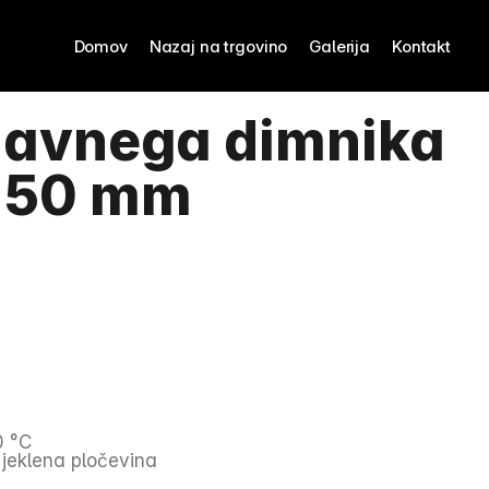
Domov
Nazaj na trgovino
Galerija
Kontakt
javnega dimnika 
 150 mm
0 °C
 jeklena pločevina