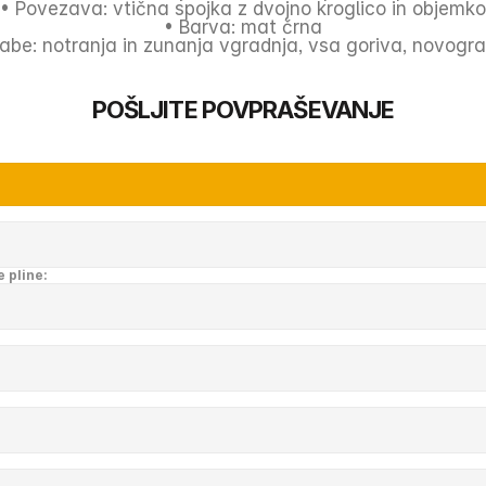
• Povezava: vtična spojka z dvojno kroglico in objemko
• Barva: mat črna
abe: notranja in zunanja vgradnja, vsa goriva, novogra
POŠLJITE POVPRAŠEVANJE
e pline: