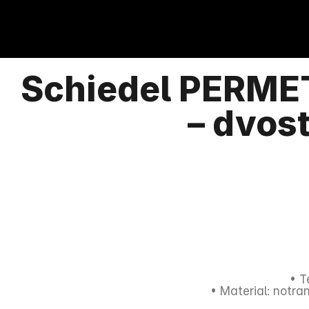
Schiedel PERMET
– dvos
• T
• Material: notra