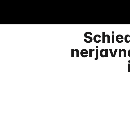
Schie
nerjavn