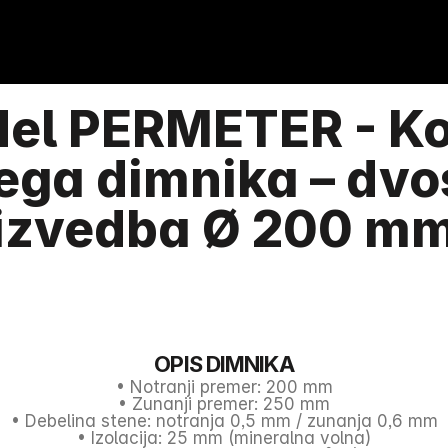
del PERMETER - Ko
ega dimnika – dvo
izvedba Ø 200 m
OPIS DIMNIKA
• Notranji premer: 200 mm
• Zunanji premer: 250 mm
• Debelina stene: notranja 0,5 mm / zunanja 0,6 mm
• Izolacija: 25 mm (mineralna volna)