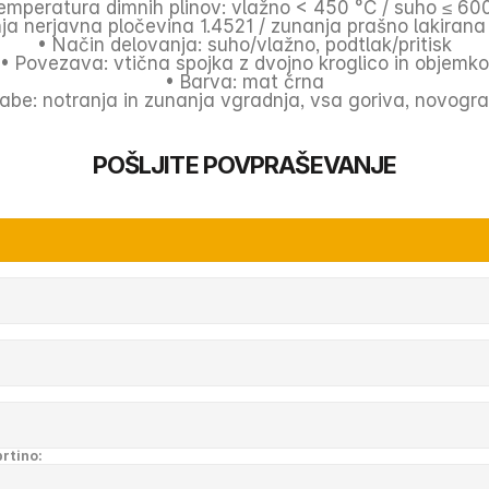
emperatura dimnih plinov: vlažno < 450 °C / suho ≤ 60
nja nerjavna pločevina 1.4521 / zunanja prašno lakirana
• Način delovanja: suho/vlažno, podtlak/pritisk
• Povezava: vtična spojka z dvojno kroglico in objemko
• Barva: mat črna
abe: notranja in zunanja vgradnja, vsa goriva, novogra
POŠLJITE POVPRAŠEVANJE
prtino: