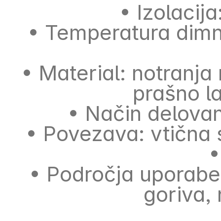
• Izolacij
• Temperatura dimni
• Material: notranja
prašno l
• Način delovan
• Povezava: vtična 
•
• Področja uporabe:
goriva,