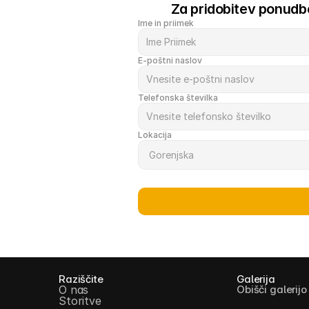
Za pridobitev ponudbe
Ime in priimek
E-poštni naslov
Telefonska številka
Lokacija
Raziščite
Galerija
O nas
Obišči galerijo
Storitve