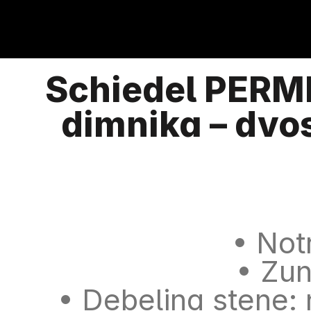
Schiedel PERME
dimnika – dvo
• Not
• Zu
• Debelina stene: