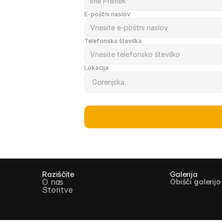
E-poštni naslov
Telefonska številka
Lokacija
Raziščite
Galerija
O nas
Obišči galerijo
Storitve