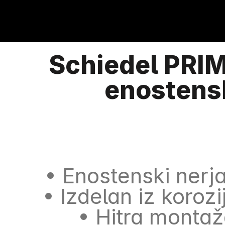
Schiedel PRIM
enostens
• Enostenski nerj
• Izdelan iz koro
• Hitra monta