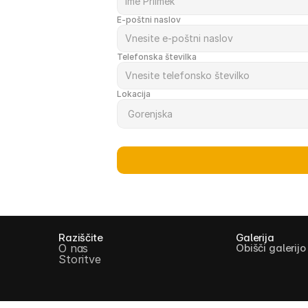
E-poštni naslov
Telefonska številka
Lokacija
Raziščite
Galerija
O nas
Obišči galerijo
Storitve