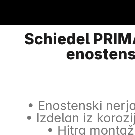
Schiedel PRIM
enostens
• Enostenski nerj
• Izdelan iz koro
• Hitra monta