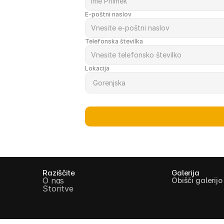
E-poštni naslov
Telefonska številka
Lokacija
Raziščite
Galerija
O nas
Obišči galerijo
Storitve