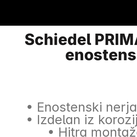
Schiedel PRIM
enostens
• Enostenski nerj
• Izdelan iz koro
• Hitra monta