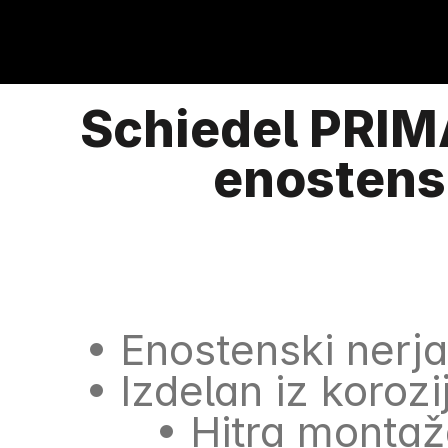
Schiedel PRIM
enostens
• Enostenski nerj
• Izdelan iz koro
• Hitra monta