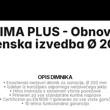
IMA PLUS - Obnova
enska izvedba Ø 
OPIS DIMNIKA
• Enostenski nerjavni dimnik za sanacije, Ø 200 mm
• Izdelan iz korozijsko odpornega nerjavečega jekla
• Hitra montaža s sistemom vtične povezave
• Primeren za vse standardne kurilne naprave
• Certificiran po EN1856-1 (primeren za vse vrste goriv
• 
10-letna funkcionalna garancija