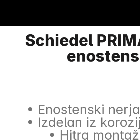
Schiedel PRIM
enostens
• Enostenski nerj
• Izdelan iz koro
• Hitra monta